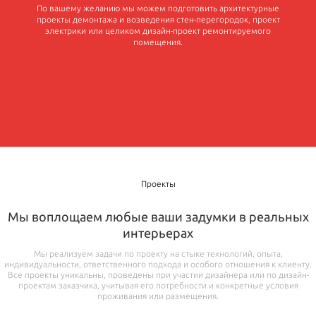
По вашему желанию мы можем подготовить архитектурные
проекты демонтажа и возведения стен-перегородок, проект
электрики или целиком дизайн-проект ремонтируемого
помещения.
Проекты
Мы воплощаем любые ваши задумки в реальных
интерьерах
Мы реализуем задачи по проекту на стыке технологий, опыта,
индивидуальности, ответственного подхода и особого отношения к клиенту.
Все проекты уникальны, проведены при участии дизайнера или по дизайн-
проектам заказчика, учитывая его потребности и конкретные условия
проживания или размещения.