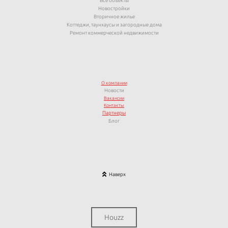
Все объекты
Новостройки
Вторичное жилье
Коттеджи, таунхаусы и загородные дома
Ремонт коммерческой недвижимости
О компании
Новости
Вакансии
Контакты
Партнеры
Блог
Наверх
Houzz