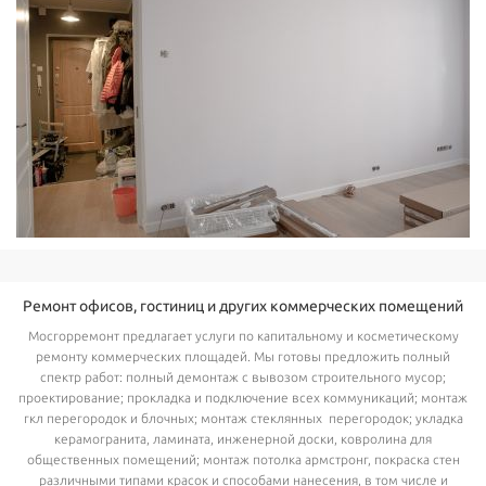
Ремонт офисов, гостиниц и других коммерческих помещений
Мосгорремонт предлагает услуги по капитальному и косметическому
ремонту коммерческих площадей. Мы готовы предложить полный
спектр работ: полный демонтаж с вывозом строительного мусор;
проектирование; прокладка и подключение всех коммуникаций; монтаж
гкл перегородок и блочных; монтаж стеклянных
перегородок; укладка
керамогранита, ламината, инженерной доски, ковролина для
общественных помещений; монтаж потолка армстронг, покраска стен
различными типами красок и способами нанесения, в том числе и